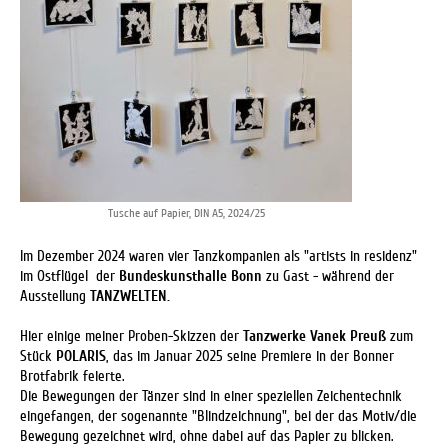
Tusche auf Papier, DIN A5, 2024/25
Im Dezember 2024 waren vier Tanzkompanien
als "artists in residenz"
im Ostflügel der
Bundeskunsthalle Bonn
zu Gast
- während der
Ausstellung
TANZWELTEN.
Hier einige meiner Proben-Skizzen d
er
Tanzwerke Vanek Preuß
zum
Stück
POLARIS
, das im Januar 2025 seine
Premiere
in der Bonner
Brotfabrik feierte.
Die Bewegungen der Tänzer sind in einer speziellen Zeichentechnik
eingefangen, der sogenannte "Blindzeichnung", bei der das Motiv/die
Bewegung gezeichnet wird, ohne dabei auf das Papier zu blicken.